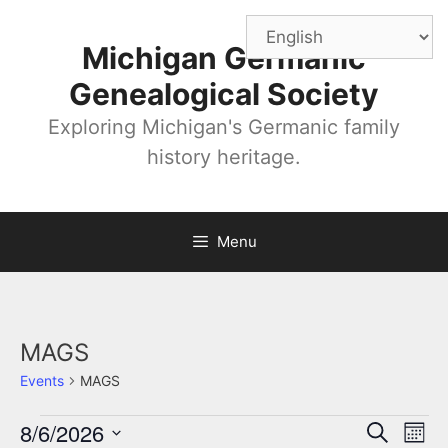
Skip
to
Michigan Germanic
content
Genealogical Society
Exploring Michigan's Germanic family
history heritage.
Menu
MAGS
Events
MAGS
Events
8/6/2026
E
E
S
M